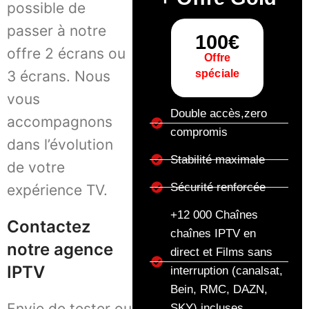
possible de
passer à notre
100€
offre 2 écrans ou
Offre
3 écrans. Nous
spéciale
vous
Double accès,zero
accompagnons
compromis
dans l’évolution
Stabilité maximale
de votre
Sécurité renforcée
expérience TV.
+12 000 Chaînes
Contactez
chaînes IPTV en
notre agence
direct et Films sans
IPTV
interruption (canalsat,
Bein, RMC, DAZN,
Envie de tester ou
SKY) incluses