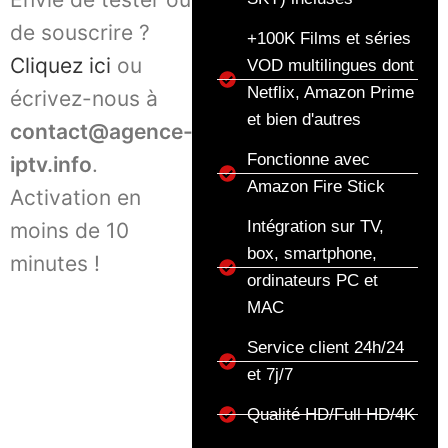
de souscrire ?
+100K Films et séries
Cliquez ici
ou
VOD multilingues dont
Netflix, Amazon Prime
écrivez-nous à
et bien d'autres
contact@agence-
Fonctionne avec
iptv.info
.
Amazon Fire Stick
Activation en
Intégration sur TV,
moins de 10
box, smartphone,
minutes !
ordinateurs PC et
MAC
Service client 24h/24
et 7j/7
Qualité HD/Full HD/4K