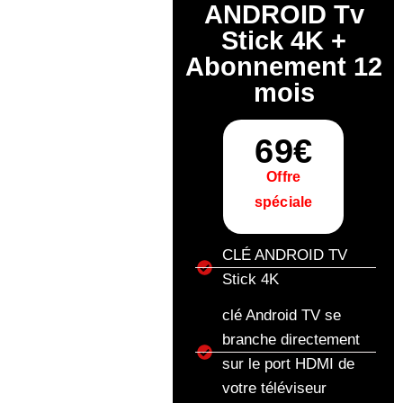
ANDROID Tv
Stick 4K +
Abonnement 12
mois
69€
Offre
spéciale
CLÉ ANDROID TV
Stick 4K
clé Android TV se
branche directement
sur le port HDMI de
votre téléviseur